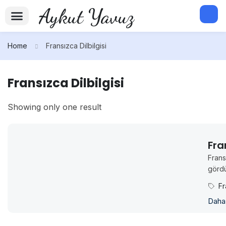
Aykut Yavuz
Fransızca Kitaplarım
Hukuki Hizmetlerim
Home
Fransızca Dilbilgisi
Fransızca Dilbilgisi
Showing only one result
Fra
Frans
gördü
Fr
Daha