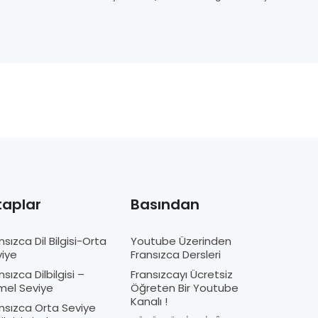
taplar
Basından
nsızca Dil Bilgisi-Orta
Youtube Üzerinden
iye
Fransızca Dersleri
nsızca Dilbilgisi –
Fransızcayı Ücretsiz
mel Seviye
Öğreten Bir Youtube
Kanalı !
nsızca Orta Seviye