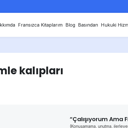
kkımda
Fransızca Kitaplarım
Blog
Basından
Hukuki Hizm
le kalıpları
“Çalışıyorum Ama F
(Konuşamama, unutma, ilerleyem