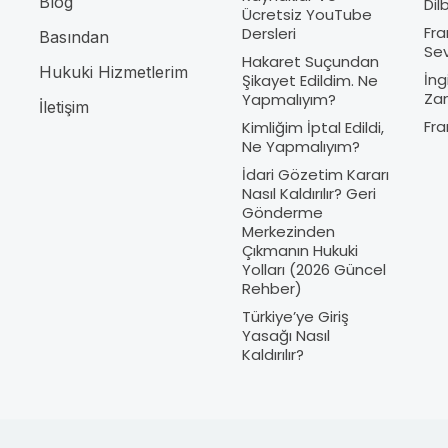
Blog
Dilb
Ücretsiz YouTube
Fra
Dersleri
Basından
Sev
Hakaret Suçundan
Hukuki Hizmetlerim
İng
Şikayet Edildim. Ne
Zam
Yapmalıyım?
İletişim
Fra
Kimliğim İptal Edildi,
Ne Yapmalıyım?
İdari Gözetim Kararı
Nasıl Kaldırılır? Geri
Gönderme
Merkezinden
Çıkmanın Hukuki
Yolları (2026 Güncel
Rehber)
Türkiye’ye Giriş
Yasağı Nasıl
Kaldırılır?