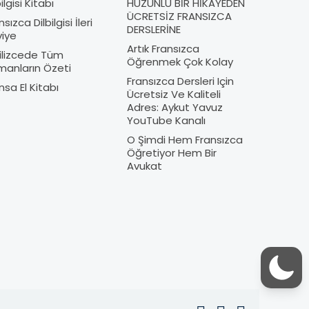
ilgisi Kitabı
HÜZÜNLÜ BİR HİKÂYEDEN
ÜCRETSİZ FRANSIZCA
nsızca Dilbilgisi İleri
DERSLERİNE
iye
Artık Fransızca
ilizcede Tüm
Öğrenmek Çok Kolay
anların Özeti
Fransızca Dersleri Için
nsa El Kitabı
Ücretsiz Ve Kaliteli
Adres: Aykut Yavuz
YouTube Kanalı
O Şimdi Hem Fransızca
Öğretiyor Hem Bir
Avukat